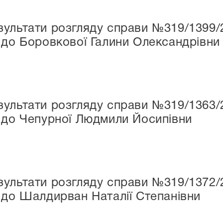
ультати розгляду справи №319/1399/
 до Боровкової Галини Олександрівни
ультати розгляду справи №319/1363/
 до Чепурної Людмили Йосипівни
ультати розгляду справи №319/1372/
 до Шалдирван Наталії Степанівни