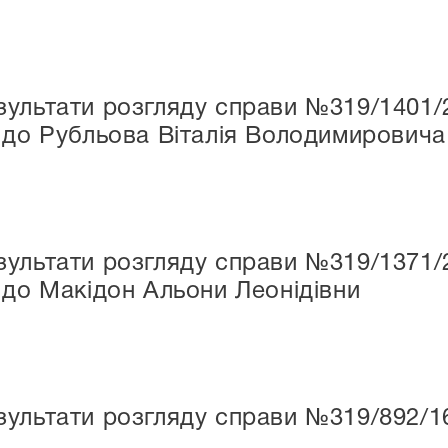
ультати розгляду справи №319/1401/
 до Рубльова Віталія Володимировича
ультати розгляду справи №319/1371/
 до Макідон Альони Леонідівни
ультати розгляду справи №319/892/1