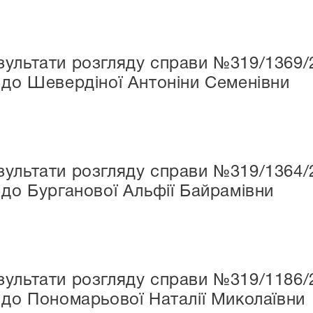
ультати розгляду справи №319/1369/
 до Шевердіної Антоніни Семенівни
ультати розгляду справи №319/1364/
 до Бурганової Альфії Байрамівни
ультати розгляду справи №319/1186/
 до Пономарьової Наталії Миколаївни