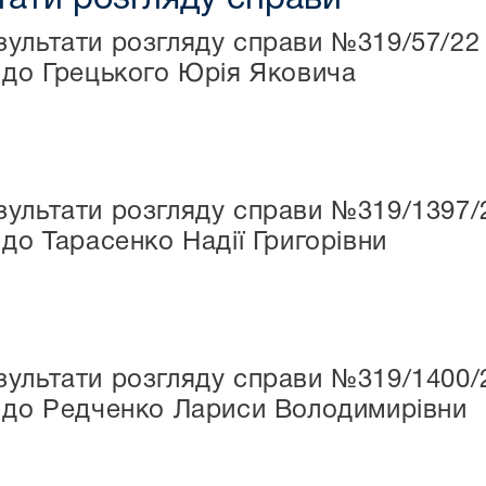
ультати розгляду справи №319/57/22
 до Грецького Юрія Яковича
ультати розгляду справи №319/1397/
до Тарасенко Надії Григорівни
ультати розгляду справи №319/1400/
 до Редченко Лариси Володимирівни