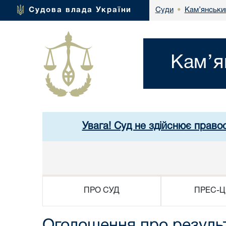
Кам’янськи
Судова влада України
Суди
•
Кам’я
Увага! Суд не здійснює право
ПРО СУД
ПРЕС-Ц
Оголошення про резуль