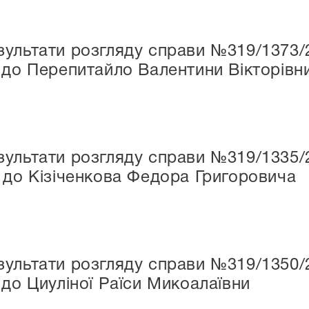
ультати розгляду справи №319/1373/
 до Перепитайло Валентини Вікторівн
ультати розгляду справи №319/1335/2
 до Кізіченкова Федора Григоровича
ультати розгляду справи №319/1350/
 до Циуліної Раїси Микоалаївни