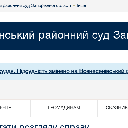
й районний суд Запорізької області
Інше
•
нський районний суд Зап
суддя. Підсудність змінено на Вознесенівський
ЕНТР
ГРОМАДЯНАМ
ПОКАЗНИК
тати розгляду справи