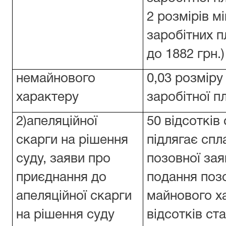
2 розмірів м
заробітних п
до 1882 грн.)
немайнового
0,03 розміру
характеру
заробітної п
2)апеляційної
50 відсотків
скарги на рішення
підлягає спл
суду, заяви про
позовної заяв
приєднання до
подання поз
апеляційної скарги
майнового х
на рішення суду
відсотків ст