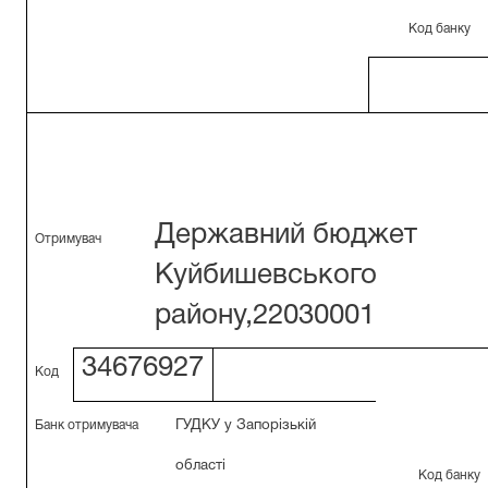
Код банку
Державний бюджет
Отримувач
Куйбишевського
району,22030001
34676927
Код
ГУДКУ у Запорізькій
Банк отримувача
області
К
од банку