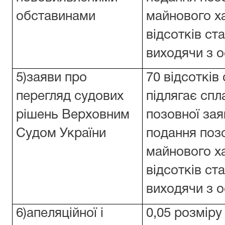
обставинами
майнового х
відсотків ст
виходячи з 
5)заяви про
70 відсотків
перегляд судових
підлягає спл
рішень Верховним
позовної заяв
Судом України
подання поз
майнового х
відсотків ст
виходячи з 
6)апеляційної і
0,05 розміру