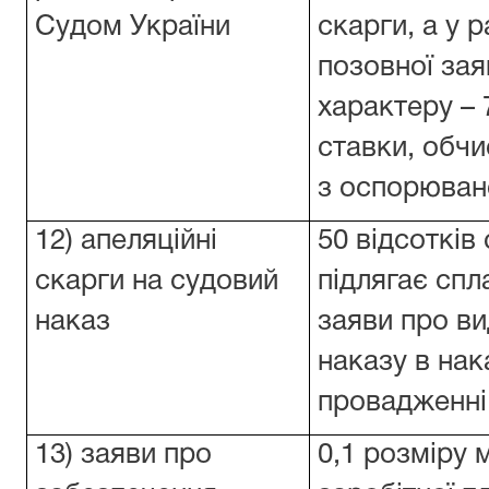
Судом України
скарги, а у 
позовної за
характеру – 
ставки, обчи
з оспорюван
12) апеляційні
50 відсотків
скарги на судовий
підлягає спл
наказ
заяви про в
наказу в на
провадженні
13) заяви про
0,1 розміру 