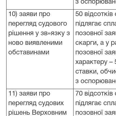
з оспорюван
10) заяви про
50 відсотків
перегляд судового
підлягає спл
рішення у зв»язку з
позовної заяв
ново виявленими
скарги, а у 
обставинами
позовної за
характеру – 
ставки, обчи
з оспорюван
11) заяви про
70 відсотків
перегляд судових
підлягає спл
рішень Верховним
позовної заяв