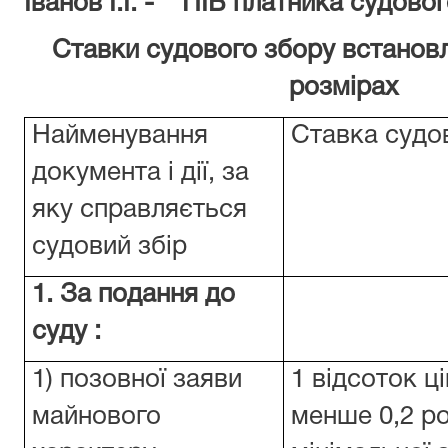
Іванов І.І. - ПІБ платника судово
Ставки судового збору встанов
розмірах
Найменування
Ставка судо
документа і дії, за
яку справляється
судовий збір
1. За подання до
суду :
1) позовної заяви
1 відсоток ц
майнового
менше 0,2 р