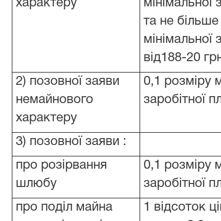
характеру
мінімальної 
та не більше
мінімальної 
від188-20 грн
2) позовної заяви
0,1 розміру 
немайнового
заробітної п
характеру
3) позовної заяви :
про розірвання
0,1 розміру 
шлюбу
заробітної пл
про поділ майна
1 відсоток ц