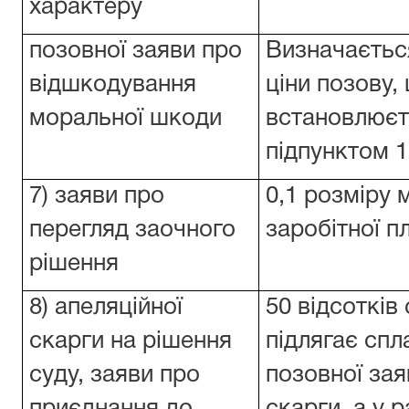
характеру
позовної заяви про
Визначаєтьс
відшкодування
ціни позову,
моральної шкоди
встановлюєть
підпунктом 1
7) заяви про
0,1 розміру 
перегляд заочного
заробітної п
рішення
8) апеляційної
50 відсотків
скарги на рішення
підлягає спл
суду, заяви про
позовної заяв