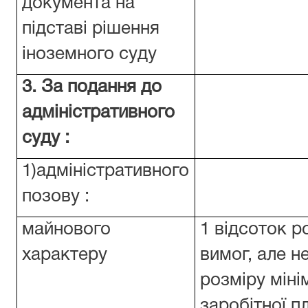
документа на
підставі рішення
іноземного суду
3. За подання до
адміністративного
суду :
1)адміністративного
позову :
майнового
1 відсоток р
характеру
вимог, але н
розміру міні
заробітної п