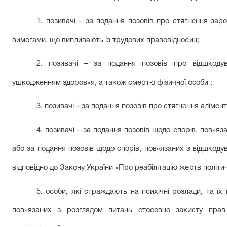
1. позивачі – за подання позовів про стягнення заро
вимогами, що випливають із трудових правовідносин;
2. позивачі – за подання позовів про відшкоду
ушкодженням здоров»я, а також смертю фізичної особи ;
3. позивачі – за подання позовів про стягнення алімент
4. позивачі – за подання позовів щодо спорів, пов»я
або за подання позовів щодо спорів, пов»язаних з відшкоду
відповідно до Закону України «Про реабілітацію жертв політич
5. особи, які страждають на психічні розлади, та їх
пов»язаних з розглядом питань стосовно захисту прав