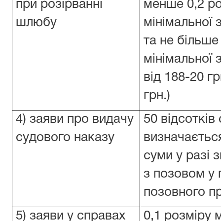
при розірванні
менше 0,2 р
шлюбу
мінімальної 
та не більше
мінімальної 
від 188-20 г
грн.)
4) заяви про видачу
50 відсотків
судового наказу
визначаєтьс
суми у разі 
з позовом у
позовного п
5) заяви у справах
0,1 розміру 