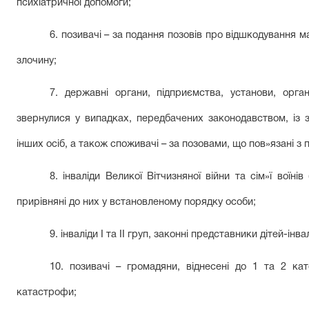
психіатричної допомоги;
6. позивачі – за подання позовів про відшкодування м
злочину;
7. державні органи, підприємства, установи, органі
звернулися у випадках, передбачених законодавством, із 
інших осіб, а також споживачі – за позовами, що пов»язані з 
8. інваліди Великої Вітчизняної війни та сім»ї воїнів
прирівняні до них у встановленому порядку особи;
9. інваліди І та ІІ груп, законні представники дітей-інвалі
10. позивачі – громадяни, віднесені до 1 та 2 ка
катастрофи;