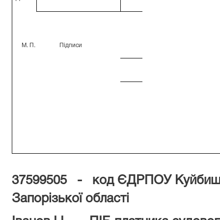
М.
П.
Підпис
и
37599505 - код ЄДРПОУ Куйбише
Запорізької області