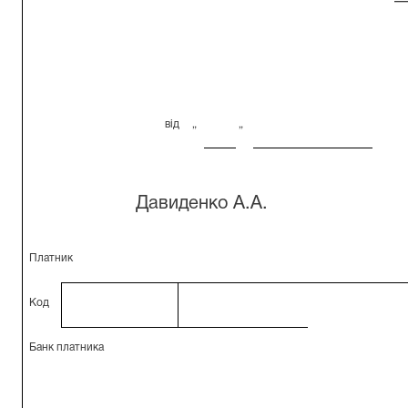
в
ід
„
„
Давиденко А.А.
Платник
Код
Банк платника