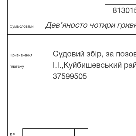
81301
Дев’яносто чотири гривн
Сума словами
Судовий збір, за позо
Призначення
І.І.,Куйбишевський ра
платежу
37599505
ДР