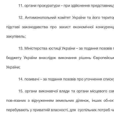
11. органи прокуратури – при здійснення представницт
12. Антимонопольний комітет України та його терито
підставі законодавства про захист економічної конкурен
закупівель;
13. Міністерства юстиції України – за подання позові
бюджету України внаслідок виконання рішень Європейськ
України;
14. позивачі – за подання позовів про уточнення списк
15. органи виконавчої влади та органи місцевого са
пов»язаних з відчуженням земельних ділянок, інших об»єк
перебувають у приватній власності, для
суспільних потреб чи