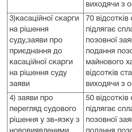
виходячи з 
3)касаційної скарги
70 відсотків
на рішення
підлягає спл
суду,заяви про
позовної заяв
приєднання до
подання поз
касаційної скарги
майнового х
на рішення суду
відсотків ст
заяви
виходячи з 
4) заяви про
50 відсотків
перегляд судового
підлягає спл
рішення у зв»язку з
позовної заяв
нововиявленими
подання поз