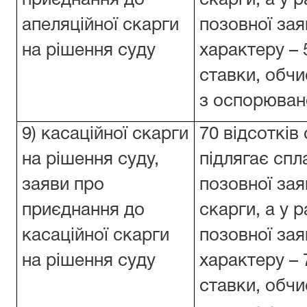
приєднання до
скарги, а у 
апеляційної скарги
позовної за
на рішення суду
характеру – 
ставки, обчи
з оспорюван
9) касаційної скарги
70 відсотків
на рішення суду,
підлягає спл
заяви про
позовної заяв
приєднання до
скарги, а у 
касаційної скарги
позовної за
на рішення суду
характеру – 
ставки, обчи