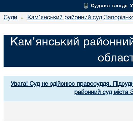
Судова влада 
Суди
Кам’янський районний суд Запорізько
•
Кам’янський районний
област
Увага! Суд не здійснює правосуддя. Підсуд
районний суд міста