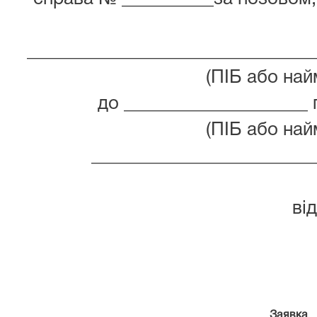
_______________________________
(ПІБ або на
до ____________________ 
(ПІБ або на
________________________
ві
Заявка