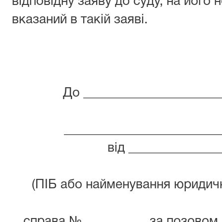
відповідну заяву до суду, на його
вказаний в такій заяві.
До _____________________
________________________
від ______________
(ПІБ або найменування юридичн
справа № __________за позовом,