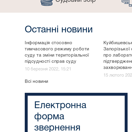
Судовий збір
Останні новини
Інформація стосовно
Куйбишевськ
тимчасового режиму роботи
Запорізької 
суду та зміни територіальної
про лаборат
підсудності справ суду
підтверджен
захворюванн
10 березня 2022, 15:21
15 лютого 202
Всі новини
Електронна
форма
звернення