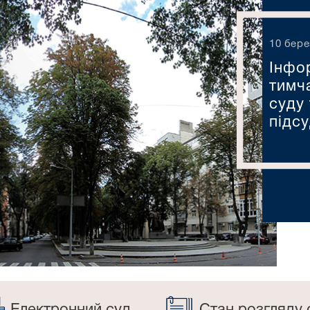
10 бере
Інфо
тимч
суду 
підсу