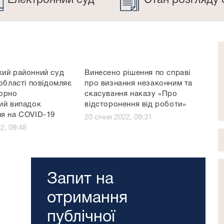
Електронний суд
Стан розгляду 
ий районний суд
Винесено рішення по справі
області повідомляє
про визнання незаконним та
орно
скасування наказу «Про
ий випадок
відсторонення від роботи»
я на COVID-19
20 січня 2022, 09:31
2, 09:48
Запит на
отримання
публічної