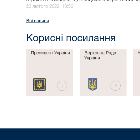
страхова компанія" до Грецького Юрія Яковича
23 лютого 2022, 13:56
Всі новини
Корисні посилання
Президент України
Верховна Рада
України