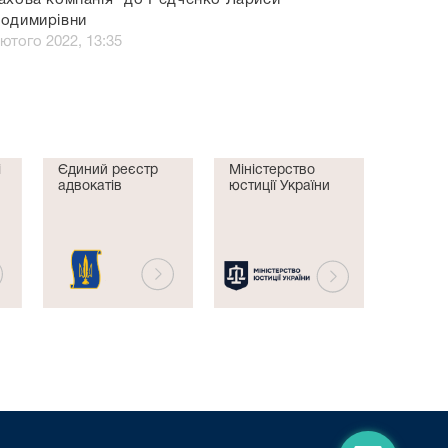
ахова компанія" до Редченко Лариси
одимирівни
лютого 2022, 13:35
і
Єдиний реєстр
Міністерство
адвокатів
юстиції України