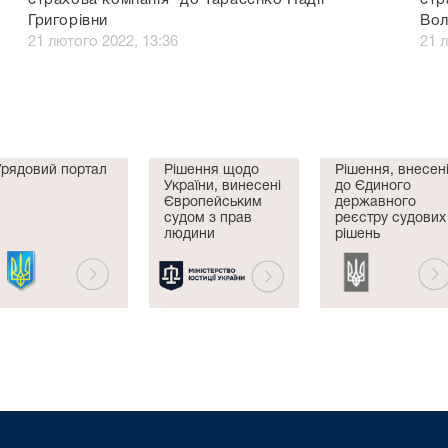
страхова компанія" до Тарасенко Надії
стр
Григорівни
Вол
21 лютого 2022, 13:36
21 
Урядовий портал
Рішення щодо
Рішення, внесен
України, винесені
до Єдиного
Європейським
державного
судом з прав
реєстру судових
людини
рішень