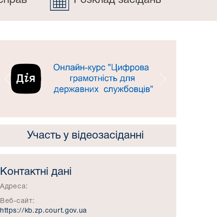
справ
Розклад засідань
Попередній
Наступний
Участь у відеозасіданні
Контактні дані
Адреса:
Веб-сайт:
https://kb.zp.court.gov.ua