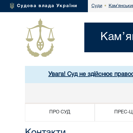
Кам’янськи
Судова влада України
Суди
•
Кам’я
Увага! Суд не здійснює право
ПРО СУД
ПРЕС-Ц
Контакти