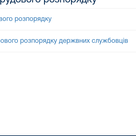
вого розпорядку
бового розпорядку держвних службовців