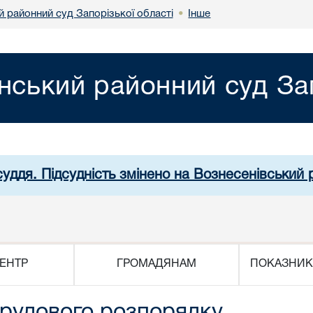
й районний суд Запорізької області
Інше
•
нський районний суд Зап
суддя. Підсудність змінено на Вознесенівський
ЕНТР
ГРОМАДЯНАМ
ПОКАЗНИК
трудового розпорядку