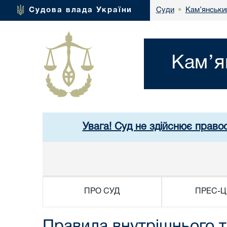
Кам’янськи
Судова влада України
Суди
•
Кам’я
Увага! Суд не здійснює право
ПРО СУД
ПРЕС-Ц
Правила внутрішнього 