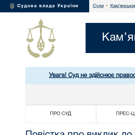
Кам’янськи
Судова влада України
Суди
•
Кам’я
Увага! Суд не здійснює право
ПРО СУД
ПРЕС-Ц
Повістка про виклик до