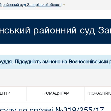
й районний суд Запорізької області
•
нський районний суд Зап
суддя. Підсудність змінено на Вознесенівський
ЕНТР
ГРОМАДЯНАМ
ПОКАЗНИК
 суду по справі №319/255/17