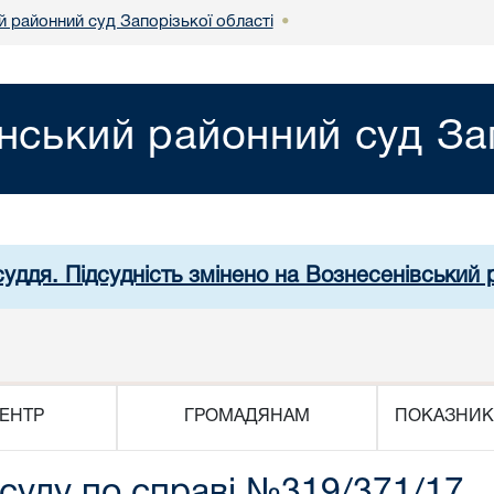
й районний суд Запорізької області
•
нський районний суд Зап
суддя. Підсудність змінено на Вознесенівський
ЕНТР
ГРОМАДЯНАМ
ПОКАЗНИК
 суду по справі №319/371/17