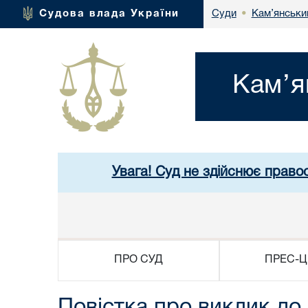
Кам’янськи
Судова влада України
Суди
•
Кам’я
Увага! Суд не здійснює право
ПРО СУД
ПРЕС-Ц
Повістка про виклик до